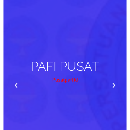
PAFI PUSAT
‹
›
Pusatpafi.id